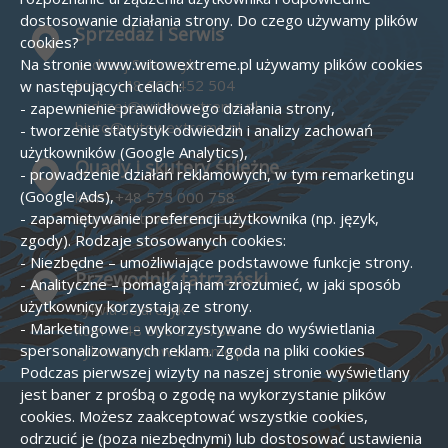
dostosowanie działania strony.
Do czego używamy plików
Sprzedaż i Serwis
cookies?
Na stronie www.witowextreme.pl używamy plików cookies
Andrzej Solarczyk
kom :
+48 660 452 504
w następujących celach:
andrzej@witowextreme.pl
- zapewnienie prawidłowego działania strony,
biuro@witowextreme.pl
- tworzenie statystyk odwiedzin i analizy zachowań
użytkowników (Google Analytics),
Quady i skutery śnieżne
- prowadzenie działań reklamowych, w tym remarketingu
(Google Ads),
kom :
+48 575 000 758
- zapamiętywanie preferencji użytkownika (np. język,
biuro@witowextreme.pl
zgody).
Rodzaje stosowanych cookies:
- Niezbędne – umożliwiające podstawowe funkcje strony.
Przewodnik tatrzański
- Analityczne – pomagają nam zrozumieć, w jaki sposób
użytkownicy korzystają ze strony.
Sylwia Solarczyk
- Marketingowe – wykorzystywane do wyświetlania
kom :
+48 606 529 782
spersonalizowanych reklam.
Zgoda na pliki cookies
sylwia@witowextreme.pl
Podczas pierwszej wizyty na naszej stronie wyświetlany
jest baner z prośbą o zgodę na wykorzystanie plików
cookies. Możesz zaakceptować wszystkie cookies,
odrzucić je (poza niezbędnymi) lub dostosować ustawienia