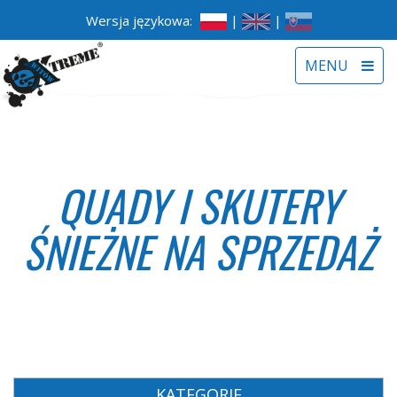
Wersja językowa:
|
|
Toggle
MENU
navigat
QUADY I SKUTERY
ŚNIEŻNE NA SPRZEDAŻ
KATEGORIE