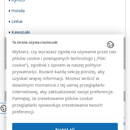
Honda
Linhai
Kawasaki
UTV
Ta strona używa ciasteczek
Wybierz, czy wyrażasz zgodę na używanie przez nas
POZOSTAŁE
plików cookie i powiązanych technologii („Pliki
UTV Buggy
cookie”), zgodnie z opisem w naszej polityce
prywatności. Rozwiń każdą sekcję poniżej, aby
Hisun/Hsun
uzyskać więcej informacji. Możesz wrócić w
dowolnym momencie z tej samej przeglądarki
Suzuki
internetowej, aby zaktualizować swoje preferencje.
Moonbikes
Pamiętaj, że zresetowanie plików cookie
przeglądarki spowoduje zresetowanie twoich
Moonbikes
preferencji.
Zdjęcie
Marka / model
Roczn
Accept all