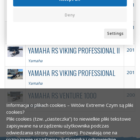
YAMAHA RS VENTURE GT 1000
2011
Deny
Yamaha
YAMAHA RS VIKING PROFESSIONAL III
2013
Settings
Yamaha
YAMAHA RS VIKING PROFESSIONAL II
2016
Yamaha
YAMAHA RS VIKING PROFESSIONAL
2010
Yamaha
YAMAHA RS VENTURE 1000
2008
Informacja o plikach cookies – Witów Extreme
Czym są pliki
Yamaha
cookies?
Pliki cookies (tzw. „ciasteczka”) to niewielkie pliki tekstowe
zapisywane na urządzeniu użytkownika podczas
odwiedzania strony internetowej. Pozwalają one na
rozpoznanie urządzenia użytkownika i odpowiednie