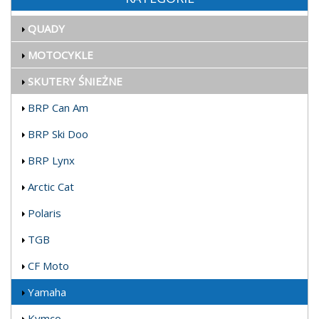
QUADY
MOTOCYKLE
SKUTERY ŚNIEŻNE
BRP Can Am
BRP Ski Doo
BRP Lynx
Arctic Cat
Polaris
TGB
CF Moto
Yamaha
Kymco