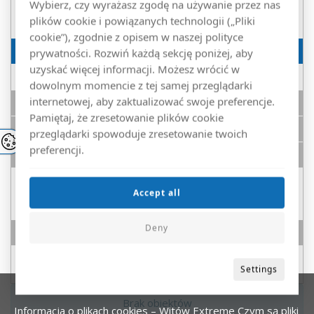
Wybierz, czy wyrażasz zgodę na używanie przez nas
plików cookie i powiązanych technologii („Pliki
Honda
cookie”), zgodnie z opisem w naszej polityce
Linhai
prywatności. Rozwiń każdą sekcję poniżej, aby
uzyskać więcej informacji. Możesz wrócić w
Kawasaki
dowolnym momencie z tej samej przeglądarki
internetowej, aby zaktualizować swoje preferencje.
UTV
Pamiętaj, że zresetowanie plików cookie
POZOSTAŁE
przeglądarki spowoduje zresetowanie twoich
preferencji.
UTV Buggy
Hisun/Hsun
Accept all
Suzuki
Deny
Moonbikes
Moonbikes
Settings
Brak obiektów
Informacja o plikach cookies – Witów Extreme
Czym są pliki