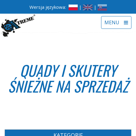
Wersja językowa:
|
|
Toggle
MENU
navigat
QUADY I SKUTERY
ŚNIEŻNE NA SPRZEDAŻ
KATEGORIE