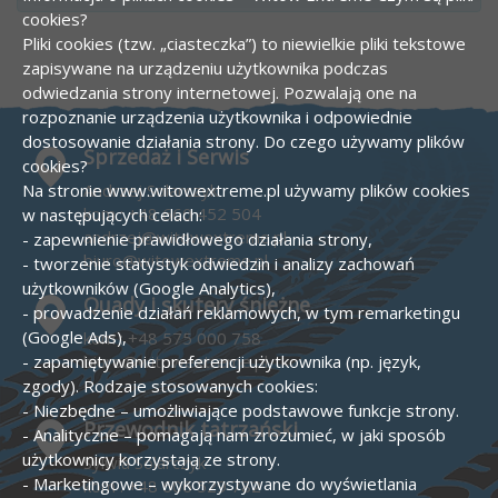
cookies?
Pliki cookies (tzw. „ciasteczka”) to niewielkie pliki tekstowe
zapisywane na urządzeniu użytkownika podczas
odwiedzania strony internetowej. Pozwalają one na
rozpoznanie urządzenia użytkownika i odpowiednie
dostosowanie działania strony.
Do czego używamy plików
Sprzedaż i Serwis
cookies?
Na stronie www.witowextreme.pl używamy plików cookies
Andrzej Solarczyk
kom :
+48 660 452 504
w następujących celach:
andrzej@witowextreme.pl
- zapewnienie prawidłowego działania strony,
biuro@witowextreme.pl
- tworzenie statystyk odwiedzin i analizy zachowań
użytkowników (Google Analytics),
Quady i skutery śnieżne
- prowadzenie działań reklamowych, w tym remarketingu
(Google Ads),
kom :
+48 575 000 758
- zapamiętywanie preferencji użytkownika (np. język,
biuro@witowextreme.pl
zgody).
Rodzaje stosowanych cookies:
- Niezbędne – umożliwiające podstawowe funkcje strony.
Przewodnik tatrzański
- Analityczne – pomagają nam zrozumieć, w jaki sposób
użytkownicy korzystają ze strony.
Sylwia Solarczyk
- Marketingowe – wykorzystywane do wyświetlania
kom :
+48 606 529 782