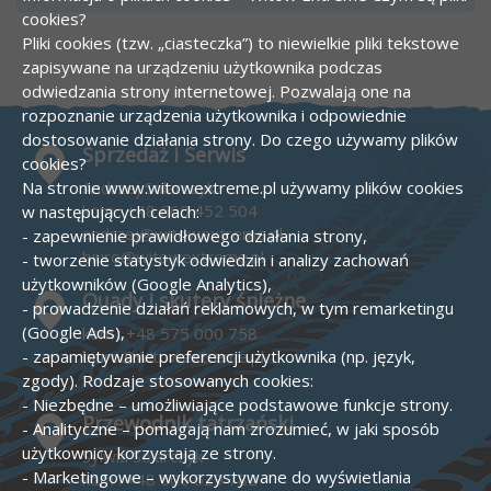
cookies?
Pliki cookies (tzw. „ciasteczka”) to niewielkie pliki tekstowe
zapisywane na urządzeniu użytkownika podczas
odwiedzania strony internetowej. Pozwalają one na
rozpoznanie urządzenia użytkownika i odpowiednie
dostosowanie działania strony.
Do czego używamy plików
Sprzedaż i Serwis
cookies?
Na stronie www.witowextreme.pl używamy plików cookies
Andrzej Solarczyk
kom :
+48 660 452 504
w następujących celach:
andrzej@witowextreme.pl
- zapewnienie prawidłowego działania strony,
biuro@witowextreme.pl
- tworzenie statystyk odwiedzin i analizy zachowań
użytkowników (Google Analytics),
Quady i skutery śnieżne
- prowadzenie działań reklamowych, w tym remarketingu
(Google Ads),
kom :
+48 575 000 758
- zapamiętywanie preferencji użytkownika (np. język,
biuro@witowextreme.pl
zgody).
Rodzaje stosowanych cookies:
- Niezbędne – umożliwiające podstawowe funkcje strony.
Przewodnik tatrzański
- Analityczne – pomagają nam zrozumieć, w jaki sposób
użytkownicy korzystają ze strony.
Sylwia Solarczyk
- Marketingowe – wykorzystywane do wyświetlania
kom :
+48 606 529 782