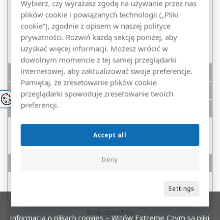
Wybierz, czy wyrażasz zgodę na używanie przez nas
plików cookie i powiązanych technologii („Pliki
Honda
cookie”), zgodnie z opisem w naszej polityce
Linhai
prywatności. Rozwiń każdą sekcję poniżej, aby
uzyskać więcej informacji. Możesz wrócić w
Kawasaki
dowolnym momencie z tej samej przeglądarki
internetowej, aby zaktualizować swoje preferencje.
UTV
Pamiętaj, że zresetowanie plików cookie
POZOSTAŁE
przeglądarki spowoduje zresetowanie twoich
preferencji.
UTV Buggy
Hisun/Hsun
Accept all
Suzuki
Deny
Moonbikes
Moonbikes
Settings
Brak obiektów
Informacja o plikach cookies – Witów Extreme
Czym są pliki