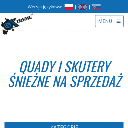
Wersja językowa:
|
|
Toggle
MENU
navigat
QUADY I SKUTERY
ŚNIEŻNE NA SPRZEDAŻ
KATEGORIE