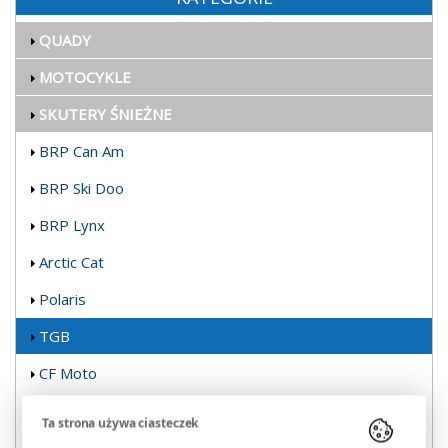
QUADY
MOTOCYKLE
SKUTERY ŚNIEŻNE
BRP Can Am
BRP Ski Doo
BRP Lynx
Arctic Cat
Polaris
TGB
CF Moto
Yamaha
Ta strona używa ciasteczek
Kymco