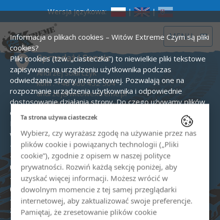
Wersja językowa:
|
|
Toggle
MENU
Informacja o plikach cookies – Witów Extreme
Czym są pliki
navigat
cookies?
Sprzedaż i Serwis
Pliki cookies (tzw. „ciasteczka”) to niewielkie pliki tekstowe
zapisywane na urządzeniu użytkownika podczas
Andrzej Solarczyk
odwiedzania strony internetowej. Pozwalają one na
kom :
+48 660 452 504
rozpoznanie urządzenia użytkownika i odpowiednie
andrzej@witowextreme.pl
dostosowanie działania strony.
Do czego używamy plików
biuro@witowextreme.pl
cookies?
Ta strona używa ciasteczek
Quady i skutery śnieżne
Na stronie www.witowextreme.pl używamy plików cookies
Wybierz, czy wyrażasz zgodę na używanie przez nas
w następujących celach:
kom :
+48 575 000 758
plików cookie i powiązanych technologii („Pliki
- zapewnienie prawidłowego działania strony,
biuro@witowextreme.pl
cookie”), zgodnie z opisem w naszej polityce
- tworzenie statystyk odwiedzin i analizy zachowań
użytkowników (Google Analytics),
prywatności. Rozwiń każdą sekcję poniżej, aby
- prowadzenie działań reklamowych, w tym remarketingu
Przewodnik tatrzański
uzyskać więcej informacji. Możesz wrócić w
(Google Ads),
dowolnym momencie z tej samej przeglądarki
Sylwia Solarczyk
- zapamiętywanie preferencji użytkownika (np. język,
internetowej, aby zaktualizować swoje preferencje.
kom :
+48 606 529 782
zgody).
Rodzaje stosowanych cookies:
Pamiętaj, że zresetowanie plików cookie
sylwia@witowextreme.pl