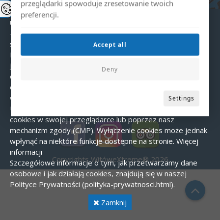
- Niezbędne – umożliwiające podstawowe funkcje strony.
przeglądarki spowoduje zresetowanie twoich
- Analityczne – pomagają nam zrozumieć, w jaki sposób
preferencji.
użytkownicy korzystają ze strony.
- Marketingowe – wykorzystywane do wyświetlania
spersonalizowanych reklam.
Zgoda na pliki cookies
Accept all
Podczas pierwszej wizyty na naszej stronie wyświetlany
jest baner z prośbą o zgodę na wykorzystanie plików
Deny
cookies. Możesz zaakceptować wszystkie cookies,
odrzucić je (poza niezbędnymi) lub dostosować ustawienia
według własnych preferencji.
Jak zarządzać cookies?
Settings
Użytkownik może w każdej chwili zmienić ustawienia
cookies w swojej przeglądarce lub poprzez nasz
mechanizm zgody (CMP). Wyłączenie cookies może jednak
wpłynąć na niektóre funkcje dostępne na stronie.
Więcej
informacji
Copyrights WitóweXtreme® 2026
Szczegółowe informacje o tym, jak przetwarzamy dane
osobowe i jak działają cookies, znajdują się w naszej
Polityce Prywatności (polityka-prywatnosci.html).
Zamknij