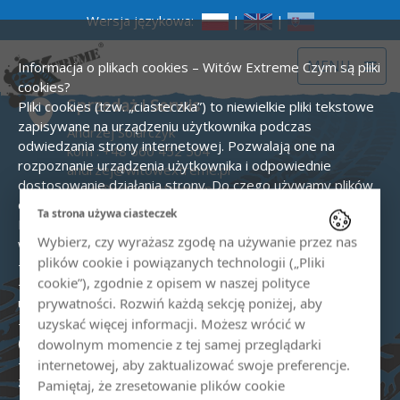
Wersja językowa:
|
|
Toggle
MENU
Informacja o plikach cookies – Witów Extreme
Czym są pliki
navigat
cookies?
Sprzedaż i Serwis
Pliki cookies (tzw. „ciasteczka”) to niewielkie pliki tekstowe
zapisywane na urządzeniu użytkownika podczas
Andrzej Solarczyk
odwiedzania strony internetowej. Pozwalają one na
kom :
+48 660 452 504
rozpoznanie urządzenia użytkownika i odpowiednie
andrzej@witowextreme.pl
dostosowanie działania strony.
Do czego używamy plików
biuro@witowextreme.pl
cookies?
Ta strona używa ciasteczek
Quady i skutery śnieżne
Na stronie www.witowextreme.pl używamy plików cookies
Wybierz, czy wyrażasz zgodę na używanie przez nas
w następujących celach:
kom :
+48 575 000 758
plików cookie i powiązanych technologii („Pliki
- zapewnienie prawidłowego działania strony,
biuro@witowextreme.pl
cookie”), zgodnie z opisem w naszej polityce
- tworzenie statystyk odwiedzin i analizy zachowań
użytkowników (Google Analytics),
prywatności. Rozwiń każdą sekcję poniżej, aby
- prowadzenie działań reklamowych, w tym remarketingu
Przewodnik tatrzański
uzyskać więcej informacji. Możesz wrócić w
(Google Ads),
dowolnym momencie z tej samej przeglądarki
Sylwia Solarczyk
- zapamiętywanie preferencji użytkownika (np. język,
internetowej, aby zaktualizować swoje preferencje.
kom :
+48 606 529 782
zgody).
Rodzaje stosowanych cookies:
Pamiętaj, że zresetowanie plików cookie
sylwia@witowextreme.pl