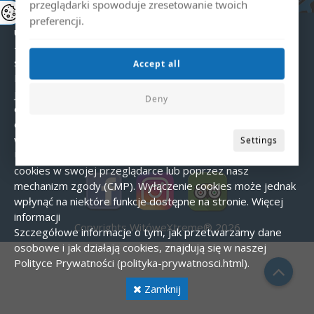
- Niezbędne – umożliwiające podstawowe funkcje strony.
przeglądarki spowoduje zresetowanie twoich
- Analityczne – pomagają nam zrozumieć, w jaki sposób
preferencji.
użytkownicy korzystają ze strony.
- Marketingowe – wykorzystywane do wyświetlania
spersonalizowanych reklam.
Zgoda na pliki cookies
Accept all
Podczas pierwszej wizyty na naszej stronie wyświetlany
jest baner z prośbą o zgodę na wykorzystanie plików
Deny
cookies. Możesz zaakceptować wszystkie cookies,
odrzucić je (poza niezbędnymi) lub dostosować ustawienia
według własnych preferencji.
Jak zarządzać cookies?
Settings
Użytkownik może w każdej chwili zmienić ustawienia
cookies w swojej przeglądarce lub poprzez nasz
mechanizm zgody (CMP). Wyłączenie cookies może jednak
wpłynąć na niektóre funkcje dostępne na stronie.
Więcej
informacji
Copyrights WitóweXtreme® 2026
Szczegółowe informacje o tym, jak przetwarzamy dane
osobowe i jak działają cookies, znajdują się w naszej
Polityce Prywatności (polityka-prywatnosci.html).
Zamknij