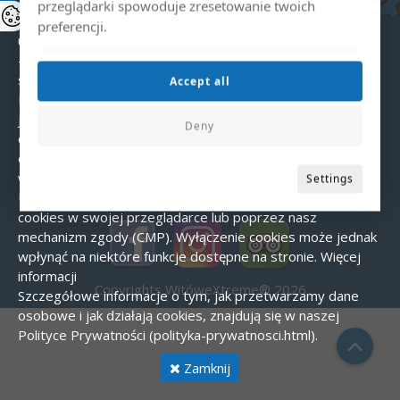
- Niezbędne – umożliwiające podstawowe funkcje strony.
przeglądarki spowoduje zresetowanie twoich
- Analityczne – pomagają nam zrozumieć, w jaki sposób
preferencji.
użytkownicy korzystają ze strony.
- Marketingowe – wykorzystywane do wyświetlania
spersonalizowanych reklam.
Zgoda na pliki cookies
Accept all
Podczas pierwszej wizyty na naszej stronie wyświetlany
jest baner z prośbą o zgodę na wykorzystanie plików
Deny
cookies. Możesz zaakceptować wszystkie cookies,
odrzucić je (poza niezbędnymi) lub dostosować ustawienia
według własnych preferencji.
Jak zarządzać cookies?
Settings
Użytkownik może w każdej chwili zmienić ustawienia
cookies w swojej przeglądarce lub poprzez nasz
mechanizm zgody (CMP). Wyłączenie cookies może jednak
wpłynąć na niektóre funkcje dostępne na stronie.
Więcej
informacji
Copyrights WitóweXtreme® 2026
Szczegółowe informacje o tym, jak przetwarzamy dane
osobowe i jak działają cookies, znajdują się w naszej
Polityce Prywatności (polityka-prywatnosci.html).
Zamknij