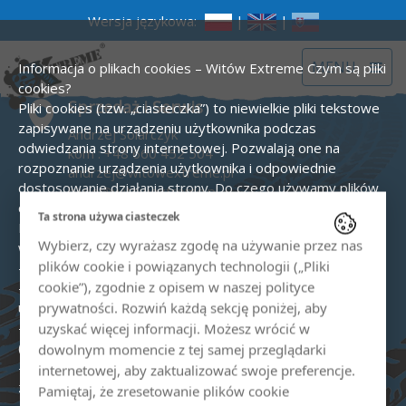
Wersja językowa:
|
|
Toggle
MENU
Informacja o plikach cookies – Witów Extreme
Czym są pliki
navigat
cookies?
Sprzedaż i Serwis
Pliki cookies (tzw. „ciasteczka”) to niewielkie pliki tekstowe
zapisywane na urządzeniu użytkownika podczas
Andrzej Solarczyk
odwiedzania strony internetowej. Pozwalają one na
kom :
+48 660 452 504
rozpoznanie urządzenia użytkownika i odpowiednie
andrzej@witowextreme.pl
dostosowanie działania strony.
Do czego używamy plików
biuro@witowextreme.pl
cookies?
Ta strona używa ciasteczek
Quady i skutery śnieżne
Na stronie www.witowextreme.pl używamy plików cookies
Wybierz, czy wyrażasz zgodę na używanie przez nas
w następujących celach:
kom :
+48 575 000 758
plików cookie i powiązanych technologii („Pliki
- zapewnienie prawidłowego działania strony,
biuro@witowextreme.pl
cookie”), zgodnie z opisem w naszej polityce
- tworzenie statystyk odwiedzin i analizy zachowań
użytkowników (Google Analytics),
prywatności. Rozwiń każdą sekcję poniżej, aby
- prowadzenie działań reklamowych, w tym remarketingu
Przewodnik tatrzański
uzyskać więcej informacji. Możesz wrócić w
(Google Ads),
dowolnym momencie z tej samej przeglądarki
Sylwia Solarczyk
- zapamiętywanie preferencji użytkownika (np. język,
internetowej, aby zaktualizować swoje preferencje.
kom :
+48 606 529 782
zgody).
Rodzaje stosowanych cookies:
Pamiętaj, że zresetowanie plików cookie
sylwia@witowextreme.pl