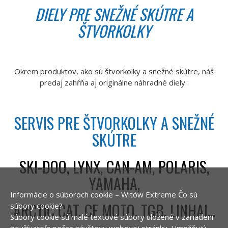
DIELY PRE SNEŽNÉ SKÚTRE A
ŠTVORKOLKY
Okrem produktov, ako sú štvorkolky a snežné skútre, náš
predaj zahŕňa aj originálne náhradné diely .
SERVIS PRE ŠTVORKOLKY A SNEŽNÉ
SKÚTRE
SKI-DOO, LYNX, CAN-AM, POLARIS,
YAMAHA,
Informácie o súboroch cookie – Witów Extreme
Čo sú
ARCTIC CAT, CF MOTO, TGB, LINHAI...
súbory cookie?
Súbory cookie sú malé textové súbory uložené v zariadení