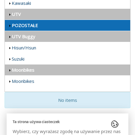
Kawasaki
UTV
POZOSTAŁE
UTV Buggy
Hisun/Hsun
Suzuki
Moonbikes
Moonbikes
No items
Ta strona używa ciasteczek
Služby spojené s organizovaním výletov na štvorkolkách a
Wybierz, czy wyrażasz zgodę na używanie przez nas
snežných skútroch v Zakopanom a okolí, Witów eXtreme