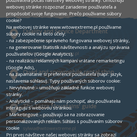
používateľa počas návštevy webovej stránky. Umožňujú
webovej stránke rozpoznať zariadenie používateľa a
prispôsobiť svoje fungovanie.
Prečo používame súbory
cookie?
Na webovej stránke www.witowextreme.pl používame
Quality and Service Department
súbory cookie na tieto účely:
- na zabezpečenie správneho fungovania webovej stránky,
Andrzej Solarczyk
kom :
+48 660 452 504
- na generovanie štatistík návštevnosti a analýzu správania
andrzej@witowextreme.pl
používateľov (Google Analytics),
biuro@witowextreme.pl
- na realizáciu reklamných kampaní vrátane remarketingu
(Google Ads),
Quad and snowmobile rental shop
- na zapamätanie si preferencií používateľa (napr. jazyk,
nastavenia súhlasu).
Typy používaných súborov cookie:
kom :
+48 575 000 758
- Nevyhnutné – umožňujú základné funkcie webovej
biuro@witowextreme.pl
stránky.
- Analytické – pomáhajú nám pochopiť, ako používatelia
The Tatra Mountains' guide
interagujú s webovou stránkou.
- Marketingové – používajú sa na zobrazovanie
Sylwia Solarczyk
personalizovaných reklám.
Súhlas s používaním súborov
kom :
+48 606 529 782
cookie
sylwia@witowextreme.pl
Pri prvej návšteve našej webovej stránky sa zobrazí