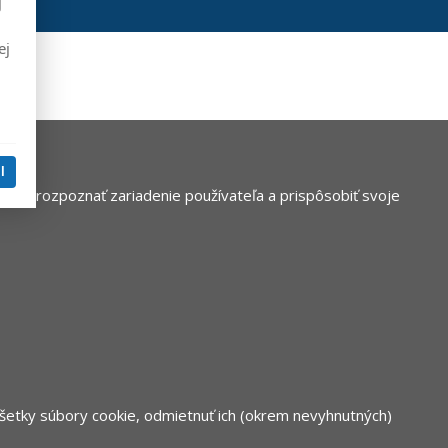
j
ej
l
nke rozpoznať zariadenie používateľa a prispôsobiť svoje
všetky súbory cookie, odmietnuť ich (okrem nevyhnutných)