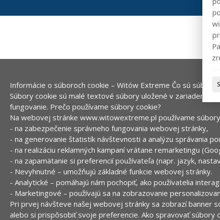
po
po
wi
pr
Pa
zr
Informácie o súboroch cookie – Witów Extreme
Čo sú súbory 
Súbory cookie sú malé textové súbory uložené v zariadení po
fungovanie.
Prečo používame súbory cookie?
Na webovej stránke www.witowextreme.pl používame súbory c
- na zabezpečenie správneho fungovania webovej stránky,
- na generovanie štatistík návštevnosti a analýzu správania po
- na realizáciu reklamných kampaní vrátane remarketingu (Goo
- na zapamätanie si preferencií používateľa (napr. jazyk, nastav
- Nevyhnutné – umožňujú základné funkcie webovej stránky.
- Analytické – pomáhajú nám pochopiť, ako používatelia intera
- Marketingové – používajú sa na zobrazovanie personalizovan
Pri prvej návšteve našej webovej stránky sa zobrazí banner s
alebo si prispôsobiť svoje preferencie.
Ako spravovať súbory 