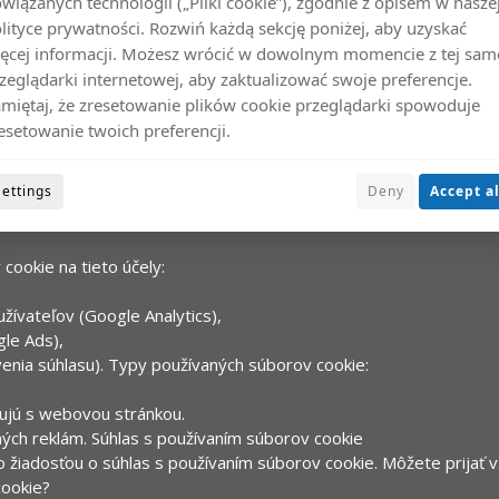
wiązanych technologii („Pliki cookie”), zgodnie z opisem w nasze
Copyrights WitóweXtreme® 2026
lityce prywatności. Rozwiń każdą sekcję poniżej, aby uzyskać
ęcej informacji. Możesz wrócić w dowolnym momencie z tej sam
zeglądarki internetowej, aby zaktualizować swoje preferencje.
miętaj, że zresetowanie plików cookie przeglądarki spowoduje
esetowanie twoich preferencji.
cookie?
Settings
Deny
Accept al
užívateľa počas návštevy webovej stránky. Umožňujú webovej strá
ookie na tieto účely:
užívateľov (Google Analytics),
gle Ads),
enia súhlasu).
Typy používaných súborov cookie:
gujú s webovou stránkou.
ých reklám.
Súhlas s používaním súborov cookie
o žiadosťou o súhlas s používaním súborov cookie. Môžete prijať 
cookie?