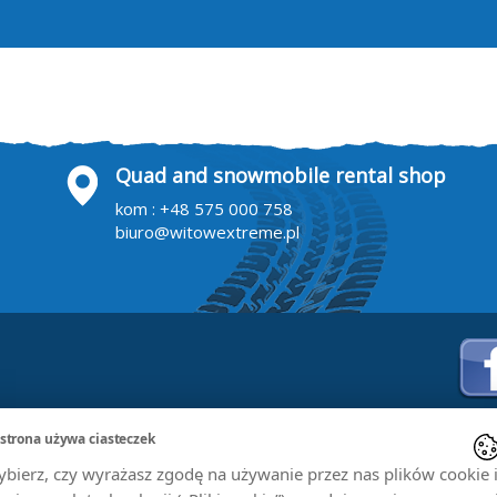
Quad and snowmobile rental shop
kom :
+48 575 000 758
biuro@witowextreme.pl
 strona używa ciasteczek
bierz, czy wyrażasz zgodę na używanie przez nas plików cookie 