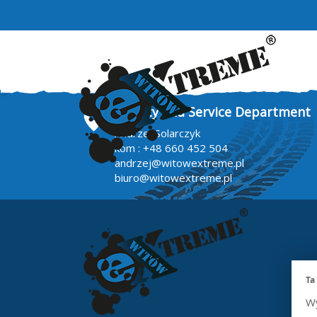
Quality and Service Department
Andrzej Solarczyk
kom :
+48 660 452 504
andrzej@witowextreme.pl
biuro@witowextreme.pl
Ta
Wy