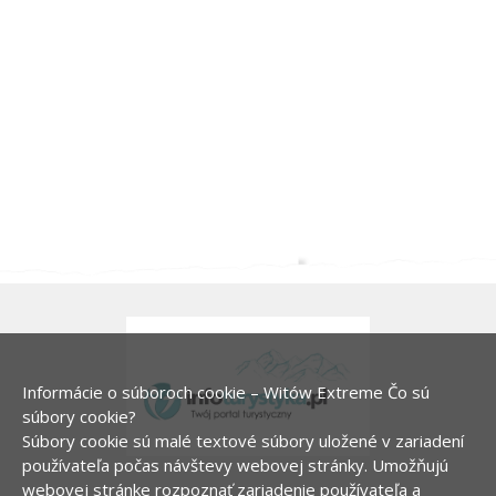
Informácie o súboroch cookie – Witów Extreme
Čo sú
súbory cookie?
Súbory cookie sú malé textové súbory uložené v zariadení
používateľa počas návštevy webovej stránky. Umožňujú
webovej stránke rozpoznať zariadenie používateľa a