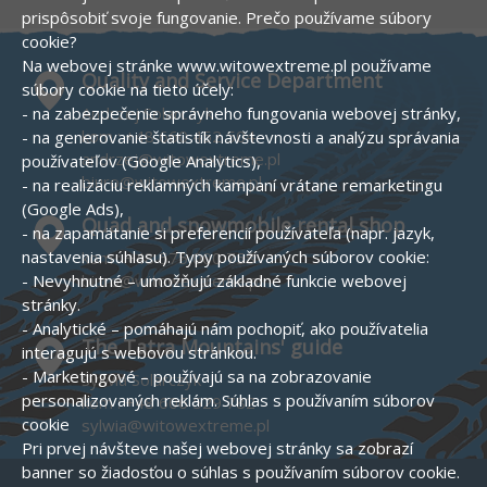
prispôsobiť svoje fungovanie.
Prečo používame súbory
cookie?
Na webovej stránke www.witowextreme.pl používame
Quality and Service Department
súbory cookie na tieto účely:
Andrzej Solarczyk
- na zabezpečenie správneho fungovania webovej stránky,
kom :
+48 660 452 504
- na generovanie štatistík návštevnosti a analýzu správania
andrzej@witowextreme.pl
používateľov (Google Analytics),
biuro@witowextreme.pl
- na realizáciu reklamných kampaní vrátane remarketingu
(Google Ads),
Quad and snowmobile rental shop
- na zapamätanie si preferencií používateľa (napr. jazyk,
nastavenia súhlasu).
Typy používaných súborov cookie:
kom :
+48 575 000 758
biuro@witowextreme.pl
- Nevyhnutné – umožňujú základné funkcie webovej
stránky.
- Analytické – pomáhajú nám pochopiť, ako používatelia
The Tatra Mountains' guide
interagujú s webovou stránkou.
- Marketingové – používajú sa na zobrazovanie
Sylwia Solarczyk
personalizovaných reklám.
Súhlas s používaním súborov
kom :
+48 606 529 782
cookie
sylwia@witowextreme.pl
Pri prvej návšteve našej webovej stránky sa zobrazí
banner so žiadosťou o súhlas s používaním súborov cookie.