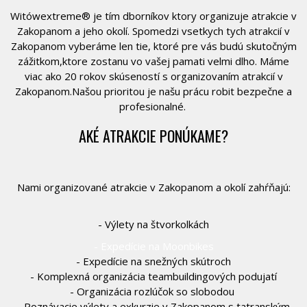
Witówextreme® je tím dborníkov ktory organizuje atrakcie v
Zakopanom a jeho okolí. Spomedzi vsetkych tych atrakcií v
Zakopanom vyberáme len tie, ktoré pre vás budú skutočným
zážitkom,ktore zostanu vo vašej pamati velmi dlho. Máme
viac ako 20 rokov skúseností s organizovaním atrakcií v
Zakopanom.Našou prioritou je našu prácu robit bezpečne a
profesionalné.
AKÉ ATRAKCIE PONÚKAME?
Nami organizované atrakcie v Zakopanom a okolí zahŕňajú:
- Výlety na štvorkolkách
- Expedície na Moonbikes
- Expedície na snežných skútroch
- Komplexná organizácia teambuildingových podujatí
- Organizácia rozlúčok so slobodou
- Poznávacie výlety a exkurzie v Zakopanom s tatranským