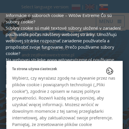
Select language version:
|
|
Informácie o súboroch cookie – Witów Extreme
Čo sú
Toggle
MENU
súbory cookie?
navigat
Súbory cookie sú malé textové súbory uložené v zariadení
Quality and Service Department
používateľa počas návštevy webovej stránky. Umožňujú
webovej stránke rozpoznať zariadenie používateľa a
Andrzej Solarczyk
prispôsobiť svoje fungovanie.
Prečo používame súbory
kom :
+48 660 452 504
cookie?
andrzej@witowextreme.pl
Na webovej stránke www.witowextreme.pl používame
biuro@witowextreme.pl
súbory cookie na tieto účely:
Ta strona używa ciasteczek
Quad and snowmobile rental shop
- na zabezpečenie správneho fungovania webovej stránky,
Wybierz, czy wyrażasz zgodę na używanie przez nas
- na generovanie štatistík návštevnosti a analýzu správania
kom :
+48 575 000 758
plików cookie i powiązanych technologii („Pliki
používateľov (Google Analytics),
biuro@witowextreme.pl
cookie”), zgodnie z opisem w naszej polityce
- na realizáciu reklamných kampaní vrátane remarketingu
(Google Ads),
prywatności. Rozwiń każdą sekcję poniżej, aby
- na zapamätanie si preferencií používateľa (napr. jazyk,
The Tatra Mountains' guide
uzyskać więcej informacji. Możesz wrócić w
nastavenia súhlasu).
Typy používaných súborov cookie:
dowolnym momencie z tej samej przeglądarki
Sylwia Solarczyk
- Nevyhnutné – umožňujú základné funkcie webovej
internetowej, aby zaktualizować swoje preferencje.
kom :
+48 606 529 782
stránky.
Pamiętaj, że zresetowanie plików cookie
sylwia@witowextreme.pl