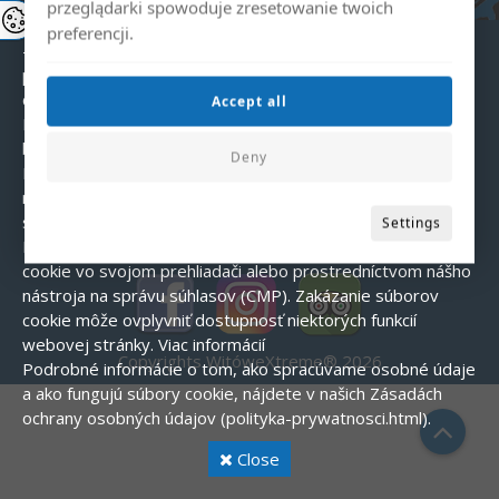
- Analytické – pomáhajú nám pochopiť, ako používatelia
przeglądarki spowoduje zresetowanie twoich
interagujú s webovou stránkou.
preferencji.
- Marketingové – používajú sa na zobrazovanie
personalizovaných reklám.
Súhlas s používaním súborov
cookie
Accept all
Pri prvej návšteve našej webovej stránky sa zobrazí
banner so žiadosťou o súhlas s používaním súborov cookie.
Deny
Môžete prijať všetky súbory cookie, odmietnuť ich (okrem
nevyhnutných) alebo si prispôsobiť svoje preferencie.
Ako
spravovať súbory cookie?
Settings
Používatelia môžu kedykoľvek zmeniť nastavenia súborov
cookie vo svojom prehliadači alebo prostredníctvom nášho
nástroja na správu súhlasov (CMP). Zakázanie súborov
cookie môže ovplyvniť dostupnosť niektorých funkcií
webovej stránky.
Viac informácií
Copyrights WitóweXtreme® 2026
Podrobné informácie o tom, ako spracúvame osobné údaje
a ako fungujú súbory cookie, nájdete v našich Zásadách
ochrany osobných údajov (polityka-prywatnosci.html).
Close