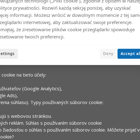
wiązanych technologii („Pliki cookie”), zgodnie z opisem w nasze
Copyrights WitóweXtreme® 2026
lityce prywatności. Rozwiń każdą sekcję poniżej, aby uzyskać
ęcej informacji. Możesz wrócić w dowolnym momencie z tej sam
zeglądarki internetowej, aby zaktualizować swoje preferencje.
miętaj, że zresetowanie plików cookie przeglądarki spowoduje
esetowanie twoich preferencji.
cookie?
Settings
Deny
Accept al
užívateľa počas návštevy webovej stránky. Umožňujú webovej strá
ookie na tieto účely:
užívateľov (Google Analytics),
gle Ads),
enia súhlasu).
Typy používaných súborov cookie:
gujú s webovou stránkou.
ých reklám.
Súhlas s používaním súborov cookie
o žiadosťou o súhlas s používaním súborov cookie. Môžete prijať 
cookie?