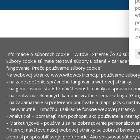
po
po
wi
pr
Pa
zr
Informácie o súboroch cookie – Witów Extreme
Čo sú súbory 
Súbory cookie sú malé textové súbory uložené v zariadení po
fungovanie.
Prečo používame súbory cookie?
Na webovej stránke www.witowextreme.pl používame súbory c
- na zabezpečenie správneho fungovania webovej stránky,
- na generovanie štatistík návštevnosti a analýzu správania po
- na realizáciu reklamných kampaní vrátane remarketingu (Goo
- na zapamätanie si preferencií používateľa (napr. jazyk, nastav
- Nevyhnutné – umožňujú základné funkcie webovej stránky.
- Analytické – pomáhajú nám pochopiť, ako používatelia intera
- Marketingové – používajú sa na zobrazovanie personalizovan
Pri prvej návšteve našej webovej stránky sa zobrazí banner s
alebo si prispôsobiť svoje preferencie.
Ako spravovať súbory 