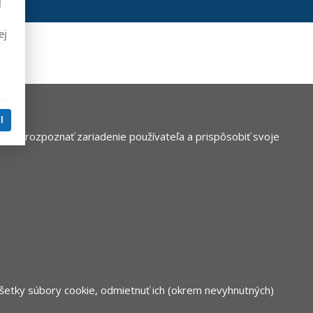
j
ej
l
nke rozpoznať zariadenie používateľa a prispôsobiť svoje
všetky súbory cookie, odmietnuť ich (okrem nevyhnutných)