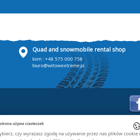
Quad and snowmobile rental shop
kom :
+48 575 000 758
biuro@witowextreme.pl
 strona używa ciasteczek
bierz, czy wyrażasz zgodę na używanie przez nas plików cookie 