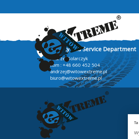
Quality and Service Department
Andrzej Solarczyk
kom :
+48 660 452 504
andrzej@witowextreme.pl
biuro@witowextreme.pl
Ta
Wy