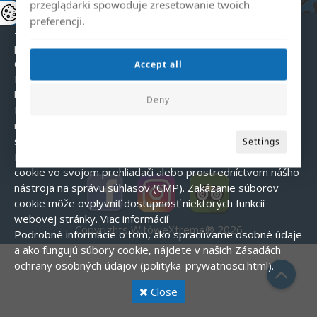
- Analytické – pomáhajú nám pochopiť, ako používatelia
przeglądarki spowoduje zresetowanie twoich
interagujú s webovou stránkou.
preferencji.
- Marketingové – používajú sa na zobrazovanie
personalizovaných reklám.
Súhlas s používaním súborov
cookie
Accept all
Pri prvej návšteve našej webovej stránky sa zobrazí
banner so žiadosťou o súhlas s používaním súborov cookie.
Deny
Môžete prijať všetky súbory cookie, odmietnuť ich (okrem
nevyhnutných) alebo si prispôsobiť svoje preferencie.
Ako
spravovať súbory cookie?
Settings
Používatelia môžu kedykoľvek zmeniť nastavenia súborov
cookie vo svojom prehliadači alebo prostredníctvom nášho
nástroja na správu súhlasov (CMP). Zakázanie súborov
cookie môže ovplyvniť dostupnosť niektorých funkcií
webovej stránky.
Viac informácií
Copyrights WitóweXtreme® 2026
Podrobné informácie o tom, ako spracúvame osobné údaje
a ako fungujú súbory cookie, nájdete v našich Zásadách
ochrany osobných údajov (polityka-prywatnosci.html).
Close