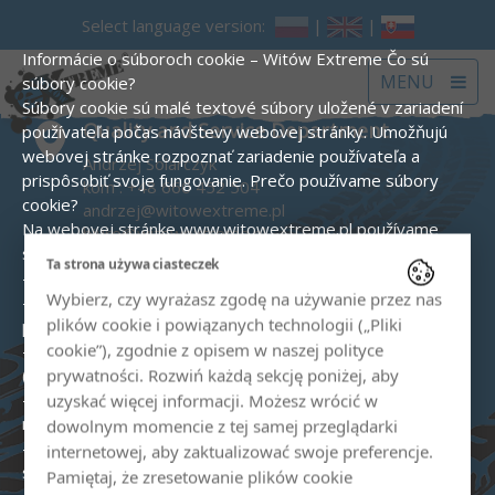
Select language version:
|
|
Informácie o súboroch cookie – Witów Extreme
Čo sú
Toggle
MENU
súbory cookie?
navigat
Súbory cookie sú malé textové súbory uložené v zariadení
Quality and Service Department
používateľa počas návštevy webovej stránky. Umožňujú
webovej stránke rozpoznať zariadenie používateľa a
Andrzej Solarczyk
prispôsobiť svoje fungovanie.
Prečo používame súbory
kom :
+48 660 452 504
cookie?
andrzej@witowextreme.pl
Na webovej stránke www.witowextreme.pl používame
biuro@witowextreme.pl
súbory cookie na tieto účely:
Ta strona używa ciasteczek
Quad and snowmobile rental shop
- na zabezpečenie správneho fungovania webovej stránky,
Wybierz, czy wyrażasz zgodę na używanie przez nas
- na generovanie štatistík návštevnosti a analýzu správania
kom :
+48 575 000 758
plików cookie i powiązanych technologii („Pliki
používateľov (Google Analytics),
biuro@witowextreme.pl
cookie”), zgodnie z opisem w naszej polityce
- na realizáciu reklamných kampaní vrátane remarketingu
(Google Ads),
prywatności. Rozwiń każdą sekcję poniżej, aby
- na zapamätanie si preferencií používateľa (napr. jazyk,
The Tatra Mountains' guide
uzyskać więcej informacji. Możesz wrócić w
nastavenia súhlasu).
Typy používaných súborov cookie:
dowolnym momencie z tej samej przeglądarki
Sylwia Solarczyk
- Nevyhnutné – umožňujú základné funkcie webovej
internetowej, aby zaktualizować swoje preferencje.
kom :
+48 606 529 782
stránky.
Pamiętaj, że zresetowanie plików cookie
sylwia@witowextreme.pl