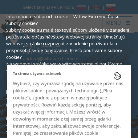
Select language version:
|
|
Informácie o súboroch cookie – Witów Extreme
Čo sú
Toggle
MENU
súbory cookie?
navigat
Súbory cookie sú malé textové súbory uložené v zariadení
Quality and Service Department
používateľa počas návštevy webovej stránky. Umožňujú
webovej stránke rozpoznať zariadenie používateľa a
Andrzej Solarczyk
prispôsobiť svoje fungovanie.
Prečo používame súbory
kom :
+48 660 452 504
cookie?
andrzej@witowextreme.pl
Na webovej stránke www.witowextreme.pl používame
biuro@witowextreme.pl
súbory cookie na tieto účely:
Ta strona używa ciasteczek
Quad and snowmobile rental shop
- na zabezpečenie správneho fungovania webovej stránky,
Wybierz, czy wyrażasz zgodę na używanie przez nas
- na generovanie štatistík návštevnosti a analýzu správania
kom :
+48 575 000 758
plików cookie i powiązanych technologii („Pliki
používateľov (Google Analytics),
biuro@witowextreme.pl
cookie”), zgodnie z opisem w naszej polityce
- na realizáciu reklamných kampaní vrátane remarketingu
(Google Ads),
prywatności. Rozwiń każdą sekcję poniżej, aby
- na zapamätanie si preferencií používateľa (napr. jazyk,
The Tatra Mountains' guide
uzyskać więcej informacji. Możesz wrócić w
nastavenia súhlasu).
Typy používaných súborov cookie:
dowolnym momencie z tej samej przeglądarki
Sylwia Solarczyk
- Nevyhnutné – umožňujú základné funkcie webovej
internetowej, aby zaktualizować swoje preferencje.
kom :
+48 606 529 782
stránky.
Pamiętaj, że zresetowanie plików cookie
sylwia@witowextreme.pl