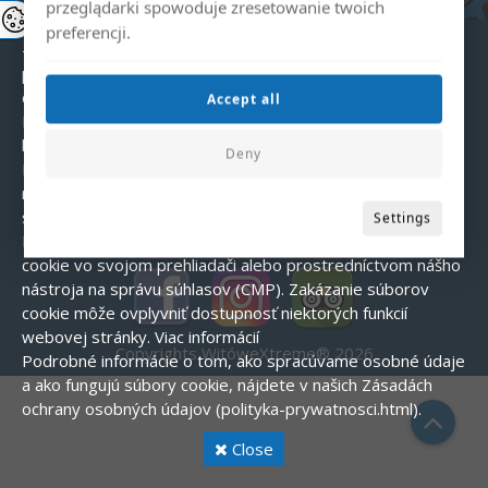
- Analytické – pomáhajú nám pochopiť, ako používatelia
przeglądarki spowoduje zresetowanie twoich
interagujú s webovou stránkou.
preferencji.
- Marketingové – používajú sa na zobrazovanie
personalizovaných reklám.
Súhlas s používaním súborov
cookie
Accept all
Pri prvej návšteve našej webovej stránky sa zobrazí
banner so žiadosťou o súhlas s používaním súborov cookie.
Deny
Môžete prijať všetky súbory cookie, odmietnuť ich (okrem
nevyhnutných) alebo si prispôsobiť svoje preferencie.
Ako
spravovať súbory cookie?
Settings
Používatelia môžu kedykoľvek zmeniť nastavenia súborov
cookie vo svojom prehliadači alebo prostredníctvom nášho
nástroja na správu súhlasov (CMP). Zakázanie súborov
cookie môže ovplyvniť dostupnosť niektorých funkcií
webovej stránky.
Viac informácií
Copyrights WitóweXtreme® 2026
Podrobné informácie o tom, ako spracúvame osobné údaje
a ako fungujú súbory cookie, nájdete v našich Zásadách
ochrany osobných údajov (polityka-prywatnosci.html).
Close