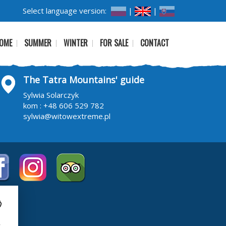
Select language version:
|
|
OME
SUMMER
WINTER
FOR SALE
CONTACT
The Tatra Mountains' guide
Sylwia Solarczyk
kom :
+48 606 529 782
sylwia@witowextreme.pl
i