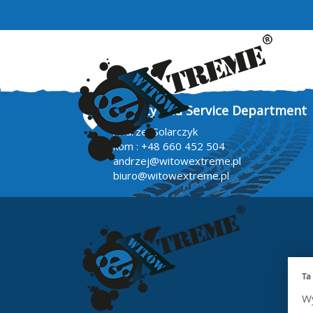
Quality and Service Department
Andrzej Solarczyk
kom :
+48 660 452 504
andrzej@witowextreme.pl
biuro@witowextreme.pl
Ta
Wy