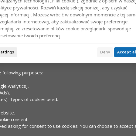
wiązanych technologii („Pliki cookie”), zgodnie z opisem w nasze
Copyrights WitóweXtreme® 2026
lityce prywatności. Rozwiń każdą sekcję poniżej, aby uzyskać
ęcej informacji. Możesz wrócić w dowolnym momencie z tej sam
zeglądarki internetowej, aby zaktualizować swoje preferencje.
miętaj, że zresetowanie plików cookie przeglądarki spowoduje
esetowanie twoich preferencji.
Settings
Deny
Accept al
visiting a website. They allow the website to recognize the user's 
 following purposes:
gle Analytics),
Ads),
es).
Types of cookies used:
website.
ookie consent
layed asking for consent to use cookies. You can choose to accept 