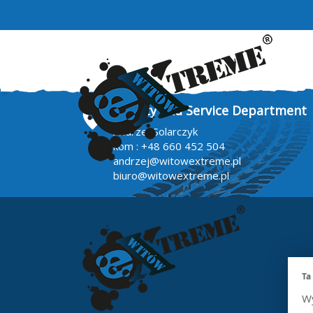
Quality and Service Department
Andrzej Solarczyk
kom :
+48 660 452 504
andrzej@witowextreme.pl
biuro@witowextreme.pl
Ta
Wy