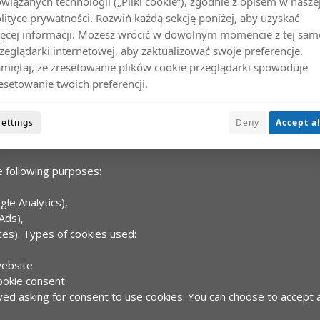
wiązanych technologii („Pliki cookie”), zgodnie z opisem w nasze
Copyrights WitóweXtreme® 2026
lityce prywatności. Rozwiń każdą sekcję poniżej, aby uzyskać
ęcej informacji. Możesz wrócić w dowolnym momencie z tej sam
zeglądarki internetowej, aby zaktualizować swoje preferencje.
miętaj, że zresetowanie plików cookie przeglądarki spowoduje
esetowanie twoich preferencji.
Settings
Deny
Accept al
visiting a website. They allow the website to recognize the user's 
 following purposes:
gle Analytics),
Ads),
es).
Types of cookies used:
website.
ookie consent
layed asking for consent to use cookies. You can choose to accept 