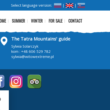
Select language version:
|
|
OME
SUMMER
WINTER
FOR SALE
CONTACT
The Tatra Mountains' guide
Sylwia Solarczyk
kom :
+48 606 529 782
sylwia@witowextreme.pl
i